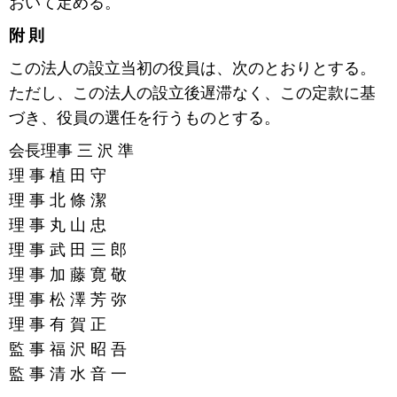
おいて定める。
附 則
この法人の設立当初の役員は、次のとおりとする。
ただし、この法人の設立後遅滞なく、この定款に基
づき、役員の選任を行うものとする。
会長理事 三 沢 準
理 事 植 田 守
理 事 北 條 潔
理 事 丸 山 忠
理 事 武 田 三 郎
理 事 加 藤 寛 敬
理 事 松 澤 芳 弥
理 事 有 賀 正
監 事 福 沢 昭 吾
監 事 清 水 音 一