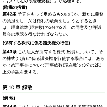
において定める経理規程により処理する。
(臨機の措置)
第42条
予算をもって定めるもののほか、新たに義務
の負担をし、又は権利の放棄をしようとするとき
は、理事総数(現在数)の3分の2以上の同意及び評議
員会の承認を得なければならない。
(保有する株式に係る議決権の行使)
第43条
この法人が所有する株式(出資)について、そ
の株式(出資)に係る議決権を行使する場合には、あら
かじめ理事会において理事総数(現在数)の3分の2以
上の承認を要する。
第 10 章 解散
(解 散)
第44条
この法人は、社会福祉法第 46 条第1項第1号