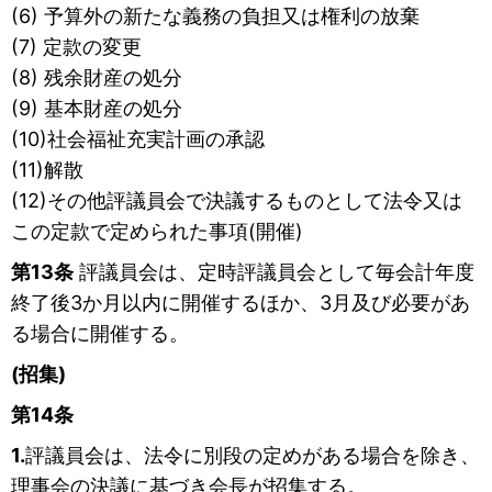
(6) 予算外の新たな義務の負担又は権利の放棄
(7) 定款の変更
(8) 残余財産の処分
(9) 基本財産の処分
(10)社会福祉充実計画の承認
(11)解散
(12)その他評議員会で決議するものとして法令又は
この定款で定められた事項(開催)
第13条
評議員会は、定時評議員会として毎会計年度
終了後3か月以内に開催するほか、3月及び必要があ
る場合に開催する。
(招集)
第14条
1.
評議員会は、法令に別段の定めがある場合を除き、
理事会の決議に基づき会長が招集する。