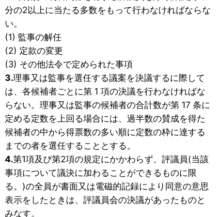
分の2以上に当たる多数をもって行わなければならな
い。
(1) 監事の解任
(2) 定款の変更
(3) その他法令で定められた事項
3.
理事又は監事を選任する議案を決議するに際して
は、各候補者ごとに第 1 項の決議を行わなければな
らない。理事又は監事の候補者の合計数が第 17 条に
定める定数を上回る場合には、過半数の賛成を得た
候補者の中から得票数の多い順に定数の枠に達する
までの者を選任することとする。
4.
第1項及び第2項の規定にかかわらず、評議員(当該
事項について議決に加わることができるものに限
る。)の全員が書面又は電磁的記録により同意の意思
表示をしたときは、評議員会の決議があったものと
みなす。