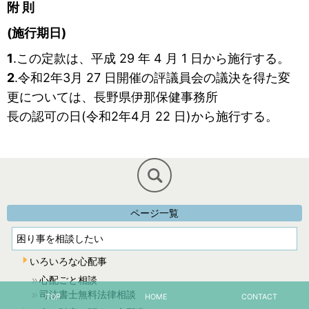
附 則
(施行期日)
1
.この定款は、平成 29 年 4 月 1 日から施行する。
2
.令和2年3月 27 日開催の評議員会の議決を得た変
更については、長野県伊那保健事務所
長の認可の日(令和2年4月 22 日)から施行する。
ページ一覧
困り事を相談したい
いろいろな心配事
心配ごと相談
司法書士無料法律相談
TOP
HOME
CONTACT