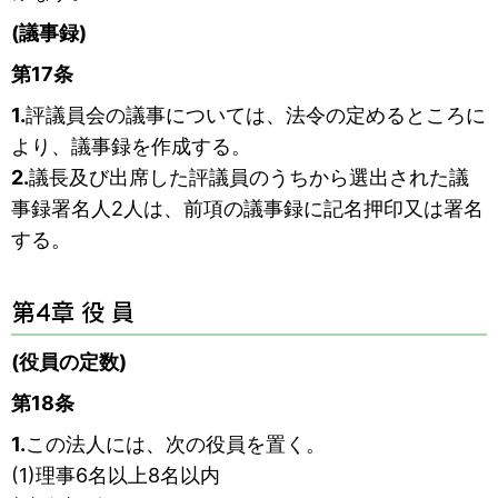
(議事録)
第17条
1.
評議員会の議事については、法令の定めるところに
より、議事録を作成する。
2.
議長及び出席した評議員のうちから選出された議
事録署名人2人は、前項の議事録に記名押印又は署名
する。
第4章 役 員
(役員の定数)
第18条
1.
この法人には、次の役員を置く。
(1)理事6名以上8名以内