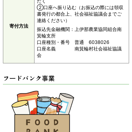
だく
②口座へ振り込む（お振込の際には領収
書発行の都合上、社会福祉協議会までご
連絡ください）
寄付方法
振込先金融機関：上伊那農業協同組合南
箕輪支所
口座種別・番号 普通 6038026
口座名義 南箕輪村社会福祉協議
会
フードバンク事業